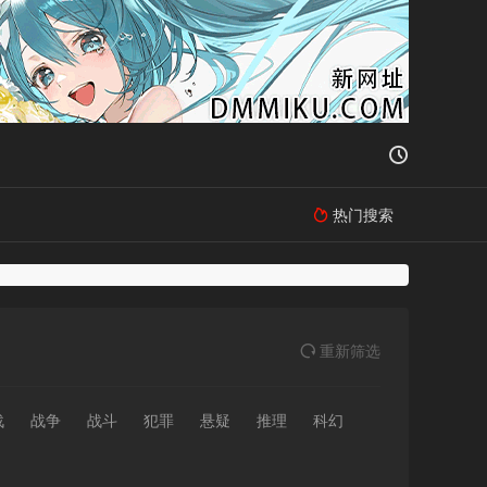

热门搜索

重
新筛
选

战
战争
战斗
犯罪
悬疑
推理
科幻