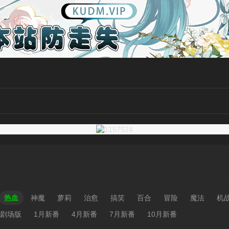
热血
神魔
萝莉
治愈
搞笑
百合
冒险
魔法
机
剧场版
1月新番
4月新番
7月新番
10月新番