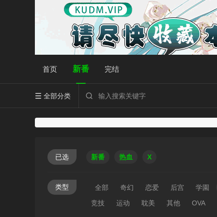
新番
首页
完结
全部分类


已选
新番
热血
X
类型
全部
奇幻
恋爱
后宫
学園
竞技
运动
耽美
其他
OVA