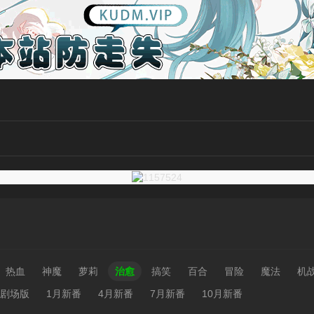
热血
神魔
萝莉
治愈
搞笑
百合
冒险
魔法
机
剧场版
1月新番
4月新番
7月新番
10月新番