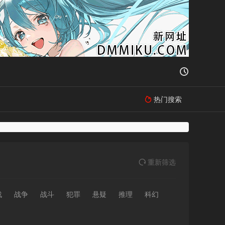

热门搜索

重
新筛
选

战
战争
战斗
犯罪
悬疑
推理
科幻