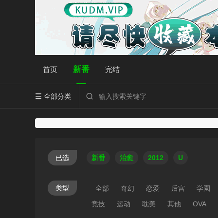
新番
首页
完结
全部分类


已选
新番
治愈
2012
U
类型
全部
奇幻
恋爱
后宫
学園
竞技
运动
耽美
其他
OVA